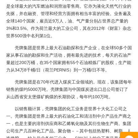
是全球最大的汽车燃油和润滑油零售商。它亦为液化天然气行业的
先驱，并在融资、管理和经营方面拥有相当丰富的经验。业务遍及
全球140个国家，雇员近9万人，油、气产量分别占世界总产量的
3%和3.5%。作为荷兰最大的工业公司，其在2012年《财富》杂志
世界500强中名列第1位。
壳牌集团是世界上最大石油勘探和生产企业，在全球50多个国
家从事石油的勘探和生产活动，拥有最先进的技术，每天的石油产
量超过200万桶，在35个国家拥有55个石油精炼厂的股权，生产能
力从34万8千桶/日（荷兰PERNIS）到一万桶/日不等。
壳牌集团是在70年代进入煤炭工业领域的。现在，该集团每年
销售的煤约5000万吨。壳牌集团与中国煤炭进出口总公司签订了
从山西省安太堡煤矿购煤的长期协议，每年约100万吨。
以销售额计算，壳牌集团的化工业务是世界十大化工公司之
一。壳牌集团是世界上最大的石油化工和清洁剂中介产品生产商之
一，也是主要的溶剂供应商和乙烯氧化物及其衍生物生产商。集团
公司生产几百种化工产品。聚合物－－其中包括热塑料、树脂、人