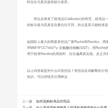
时往往与真实值有较大差异。
所以后来有了校准品(Calibrator)的研究，校
的标示值与其真实含量往往不同，特点是其只能校准该
如国际上最大的两家质控品厂家Roche和Randox，
IRMM?IFCC?452?γ-谷氨酰转移酶(GGT)，用
用于校准Randox的系统时，往往偏离真实值。反之亦
以上内容就是对什么叫质控品？质控品名词解释的介绍
知识，可以持续关注博林达
上一篇
如何选购标准品对照品
下一篇
什么是环境标准物质？环境标准物质有什么作用