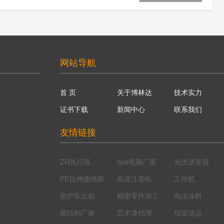
网站导航
首 页
关于博林达
技术实力
证书下载
新闻中心
联系我们
友情链接
ZR执行器
ops电脑厂家
光伏逆变器
PE拉伸缠绕膜
高速注塑机
工控机
救护车出租
精密零件加工
电泳涂料
膜结构厂家
艺术漆代理
垃圾清运