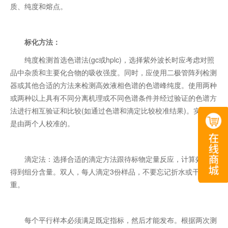
质、纯度和熔点。
标化方法：
纯度检测首选色谱法(gc或hplc)，选择紫外波长时应考虑对照
品中杂质和主要化合物的吸收强度。同时，应使用二极管阵列检测
器或其他合适的方法来检测高效液相色谱的色谱峰纯度。使用两种
或两种以上具有不同分离机理或不同色谱条件并经过验证的色谱方
法进行相互验证和比较(如通过色谱和滴定比较校准结果)。实验也
是由两个人校准的。
滴定法：选择合适的滴定方法跟待标物定量反应，计算效价，
得到组分含量。双人，每人滴定3份样品，不要忘记折水或干燥失
重。
每个平行样本必须满足既定指标，然后才能发布。根据两次测