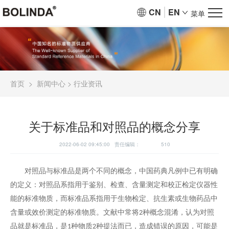
CN
EN
菜单
首页
>
新闻中心
>
行业资讯
关于标准品和对照品的概念分享
2022-06-02 09:45:00 责任编辑：
510
对照品与标准品是两个不同的概念，中国药典凡例中已有明确
的定义：对照品系指用于鉴别、检查、含量测定和校正检定仪器性
能的标准物质，而标准品系指用于生物检定、抗生素或生物药品中
含量或效价测定的标准物质。文献中常将
种概念混淆，认为对照
2
品就是标准品，是
种物质
种提法而已，造成错误的原因，可能是
1
2