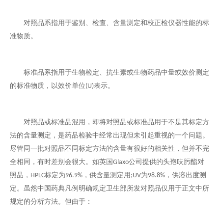
对照品系指用于鉴别、检查、含量测定和校正检仪器性能的标
准物质。
标准品系指用于生物检定、抗生素或生物药品中量或效价测定
的标准物质，以效价单位
表示。
(U)
对照品或标准品混用，即将对照品或标准品用于不是其标定方
法的含量测定，是药品检验中经常出现但未引起重视的一个问题。
尽管同一批对照品不同标定方法的含量有很好的相关性，但并不完
全相同，有时差别会很大。如英国
公司提供的头孢呋肟酯对
Glaxo
照品，
标定为
，供含量测定用
为
，供溶出度测
HPLC
96.9%
;UV
98.8%
定。虽然中国药典凡例明确规定卫生部所发对照品仅用于正文中所
规定的分析方法。但由于：