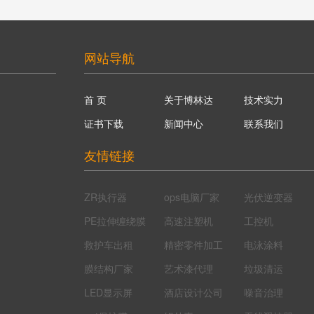
网站导航
首 页
关于博林达
技术实力
证书下载
新闻中心
联系我们
友情链接
ZR执行器
ops电脑厂家
光伏逆变器
PE拉伸缠绕膜
高速注塑机
工控机
救护车出租
精密零件加工
电泳涂料
膜结构厂家
艺术漆代理
垃圾清运
LED显示屏
酒店设计公司
噪音治理