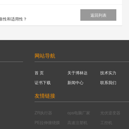
返回列表
靠性和适用性？
网站导航
首 页
关于博林达
技术实力
证书下载
新闻中心
联系我们
友情链接
ZR执行器
ops电脑厂家
光伏逆变器
PE拉伸缠绕膜
高速注塑机
工控机